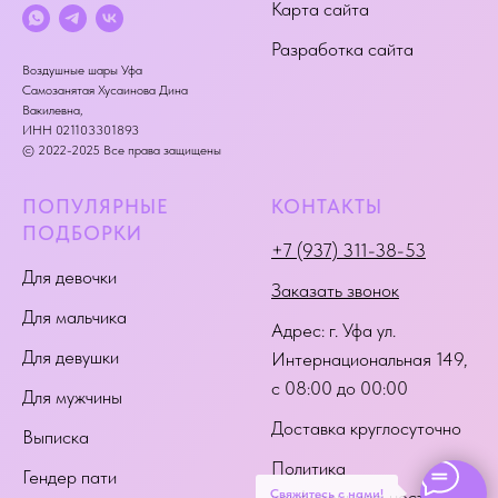
Карта сайта
Разработка сайта
Воздушные шары Уфа
Самозанятая Хусаинова Дина
Вакилевна,
ИНН 021103301893
© 2022-2025 Все права защищены
ПОПУЛЯРНЫЕ
КОНТАКТЫ
ПОДБОРКИ
+7 (937) 311-38-53
Для девочки
Заказать звонок
Для мальчика
Адрес:
г. Уфа ул.
Для девушки
Интернациональная 149
,
с 08:00 до 00:00
Для мужчины
Доставка круглосуточно
Выписка
Политика
Гендер пати
Свяжитесь с нами!
конфиденциальности