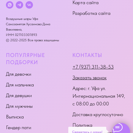
Карта сайта
Разработка сайта
Воздушные шары Уфа
Самозанятая Хусаинова Дина
Вакилевна,
ИНН 021103301893
© 2022-2025 Все права защищены
ПОПУЛЯРНЫЕ
КОНТАКТЫ
ПОДБОРКИ
+7 (937) 311-38-53
Для девочки
Заказать звонок
Для мальчика
Адрес:
г. Уфа ул.
Для девушки
Интернациональная 149
,
с 08:00 до 00:00
Для мужчины
Доставка круглосуточно
Выписка
Политика
Гендер пати
Свяжитесь с нами!
конфиденциальности