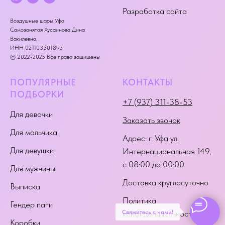
Разработка сайта
Воздушные шары Уфа
Самозанятая Хусаинова Дина
Вакилевна,
ИНН 021103301893
© 2022-2025 Все права защищены
ПОПУЛЯРНЫЕ
КОНТАКТЫ
ПОДБОРКИ
+7 (937) 311-38-53
Для девочки
Заказать звонок
Для мальчика
Адрес:
г. Уфа ул.
Для девушки
Интернациональная 149
,
с 08:00 до 00:00
Для мужчины
Доставка круглосуточно
Выписка
Политика
Гендер пати
Свяжитесь с нами!
конфиденциальности
Коробки