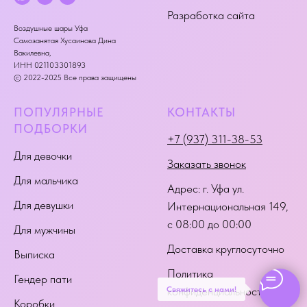
Разработка сайта
Воздушные шары Уфа
Самозанятая Хусаинова Дина
Вакилевна,
ИНН 021103301893
© 2022-2025 Все права защищены
ПОПУЛЯРНЫЕ
КОНТАКТЫ
ПОДБОРКИ
+7 (937) 311-38-53
Для девочки
Заказать звонок
Для мальчика
Адрес:
г. Уфа ул.
Для девушки
Интернациональная 149
,
с 08:00 до 00:00
Для мужчины
Доставка круглосуточно
Выписка
Политика
Гендер пати
Свяжитесь с нами!
конфиденциальности
Коробки