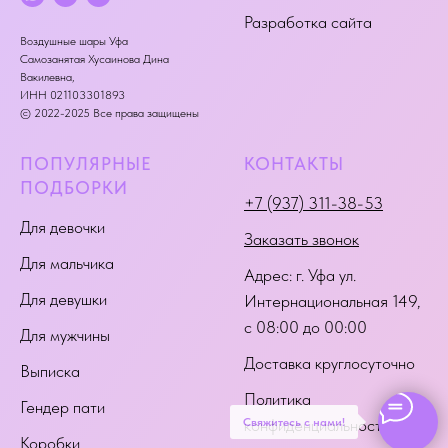
Разработка сайта
Воздушные шары Уфа
Самозанятая Хусаинова Дина
Вакилевна,
ИНН 021103301893
© 2022-2025 Все права защищены
ПОПУЛЯРНЫЕ
КОНТАКТЫ
ПОДБОРКИ
+7 (937) 311-38-53
Для девочки
Заказать звонок
Для мальчика
Адрес:
г. Уфа ул.
Для девушки
Интернациональная 149
,
с 08:00 до 00:00
Для мужчины
Доставка круглосуточно
Выписка
Политика
Гендер пати
Свяжитесь с нами!
конфиденциальности
Коробки