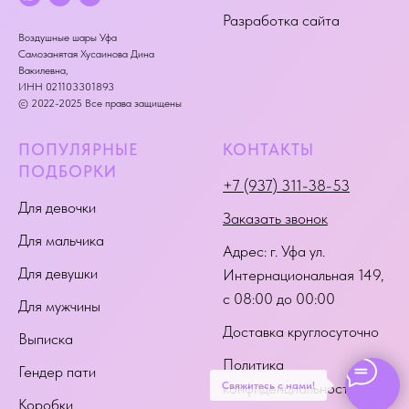
Разработка сайта
Воздушные шары Уфа
Самозанятая Хусаинова Дина
Вакилевна,
ИНН 021103301893
© 2022-2025 Все права защищены
ПОПУЛЯРНЫЕ
КОНТАКТЫ
ПОДБОРКИ
+7 (937) 311-38-53
Для девочки
Заказать звонок
Для мальчика
Адрес:
г. Уфа ул.
Для девушки
Интернациональная 149
,
с 08:00 до 00:00
Для мужчины
Доставка круглосуточно
Выписка
Политика
Гендер пати
Свяжитесь с нами!
конфиденциальности
Коробки