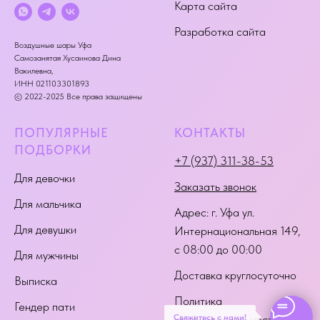
Карта сайта
Разработка сайта
Воздушные шары Уфа
Самозанятая Хусаинова Дина
Вакилевна,
ИНН 021103301893
© 2022-2025 Все права защищены
ПОПУЛЯРНЫЕ
КОНТАКТЫ
ПОДБОРКИ
+7 (937) 311-38-53
Для девочки
Заказать звонок
Для мальчика
Адрес:
г. Уфа ул.
Для девушки
Интернациональная 149
,
с 08:00 до 00:00
Для мужчины
Доставка круглосуточно
Выписка
Политика
Гендер пати
Свяжитесь с нами!
конфиденциальности