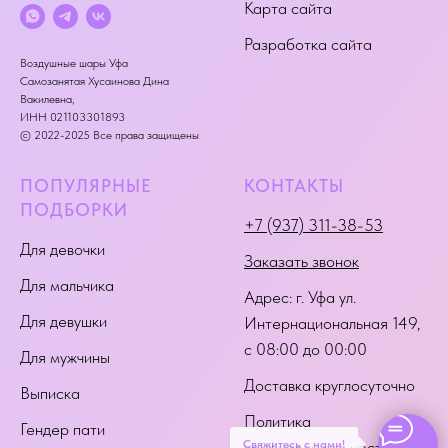
Карта сайта
Разработка сайта
Воздушные шары Уфа
Самозанятая Хусаинова Дина
Вакилевна,
ИНН 021103301893
© 2022-2025 Все права защищены
ПОПУЛЯРНЫЕ
КОНТАКТЫ
ПОДБОРКИ
+7 (937) 311-38-53
Для девочки
Заказать звонок
Для мальчика
Адрес:
г. Уфа ул.
Для девушки
Интернациональная 149
,
с 08:00 до 00:00
Для мужчины
Доставка круглосуточно
Выписка
Политика
Гендер пати
Свяжитесь с нами!
конфиденциальности