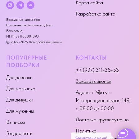
Карта сайта
Разработка сайта
Воздушные шары Уфа
Самозанятая Хусаинова Дина
Вакилевна,
ИНН 021103301893
© 2022-2025 Все права защищены
ПОПУЛЯРНЫЕ
КОНТАКТЫ
ПОДБОРКИ
+7 (937) 311-38-53
Для девочки
Заказать звонок
Для мальчика
Адрес:
г. Уфа ул.
Для девушки
Интернациональная 149
,
с 08:00 до 00:00
Для мужчины
Доставка круглосуточно
Выписка
Политика
Гендер пати
Свяжитесь с нами!
конфиденциальности