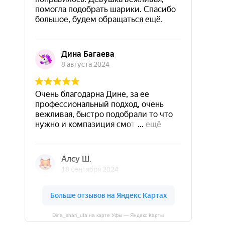
Dina_shari_ufa на карте Уфы — Яндекс Карты