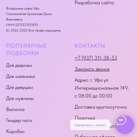
Разработка сайта
Воздушные шары Уфа
Самозанятая Хусаинова Дина
Вакилевна,
ИНН 021103301893
© 2022-2025 Все права защищены
ПОПУЛЯРНЫЕ
КОНТАКТЫ
ПОДБОРКИ
+7 (937) 311-38-53
Для девочки
Заказать звонок
Для мальчика
Адрес:
г. Уфа ул.
Для девушки
Интернациональная 149
,
с 08:00 до 00:00
Для мужчины
Доставка круглосуточно
Выписка
Политика
Гендер пати
Свяжитесь с нами!
конфиденциальности
Коробки
Публичная оферта