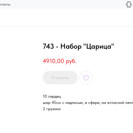
нтакты
743 - Набор "Царица"
4910,00
руб.
В корзину
10 сердец
шар 45см с надписью, в сфере, на атласной лен
2 грузика